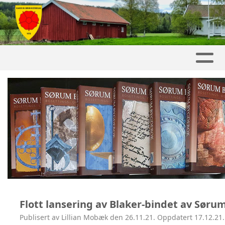
Flott lansering av Blaker-bindet av Sør
Publisert av Lillian Mobæk den 26.11.21. Oppdatert 17.12.21.