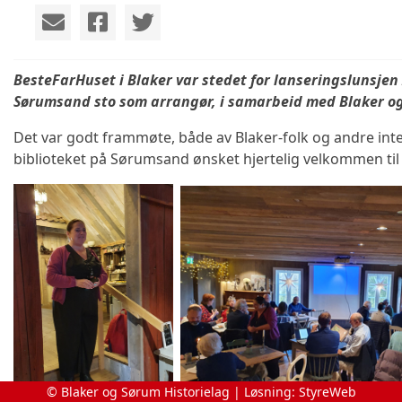
BesteFarHuset i Blaker var stedet for lanseringslunsjen
Sørumsand sto som arrangør, i samarbeid med Blaker og
Det var godt frammøte, både av Blaker-folk og andre int
biblioteket på Sørumsand ønsket hjertelig velkommen til
© Blaker og Sørum Historielag | Løsning:
StyreWeb