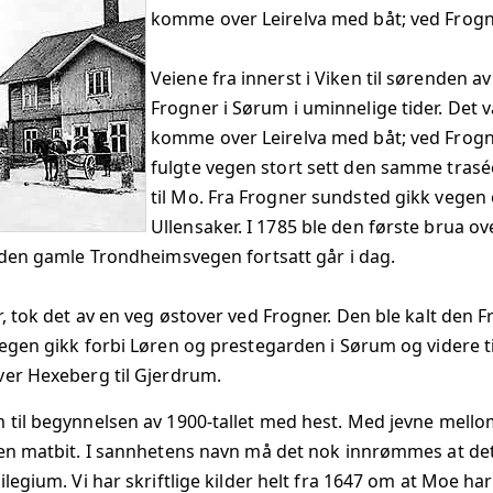
komme over Leirelva med båt; ved Frogn
Veiene fra innerst i Viken til sørenden 
Frogner i Sørum i uminnelige tider. Det v
komme over Leirelva med båt; ved Frogn
fulgte vegen stort sett den samme tras
til Mo. Fra Frogner sundsted gikk vege
Ullensaker. I 1785 ble den første brua ov
r den gamle Trondheimsvegen fortsatt går i dag.
, tok det av en veg østover ved Frogner. Den ble kalt den 
egen gikk forbi Løren og prestegarden i Sørum og videre til
ver Hexeberg til Gjerdrum.
 til begynnelsen av 1900-tallet med hest. Med jevne mell
en matbit. I sannhetens navn må det nok innrømmes at det 
legium. Vi har skriftlige kilder helt fra 1647 om at Moe har