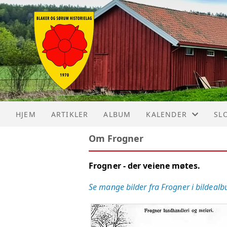
HJEM
ARTIKLER
ALBUM
KALENDER
SL
Om Frogner
KALENDER
SL
Frogner - der veiene møtes.
LISTE
SL
Se mange bilder fra Frogner i bildealb
VØ
OL