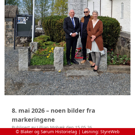
8. mai 2026 – noen bilder fra
markeringene
Publisert av Lillian Mobæk den 15.05.26.
© Blaker og Sørum Historielag | Løsning:
StyreWeb