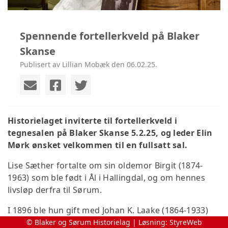
Spennende fortellerkveld på Blaker
Skanse
Publisert av Lillian Mobæk den 06.02.25.
Historielaget inviterte til fortellerkveld i
tegnesalen på Blaker Skanse 5.2.25, og leder
Elin
Mørk ønsket velkommen til en fullsatt sal.
Lise Sæther fortalte om sin oldemor Birgit (1874-
1963) som ble født i Ål i Hallingdal, og om hennes
livsløp derfra til Sørum.
I 1896 ble hun gift med Johan K. Laake (1864-1933)
fra Ullensaker, de flyttet til Nordgarn Egner, og fikk
© Blaker og Sørum Historielag | Løsning:
StyreWeb