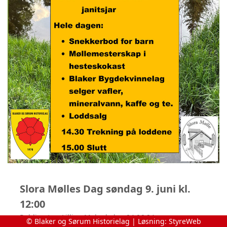
Slora Mølles Dag søndag 9. juni kl.
12:00
Publisert av Lillian Mobæk den 04.06.24.
© Blaker og Sørum Historielag | Løsning:
StyreWeb