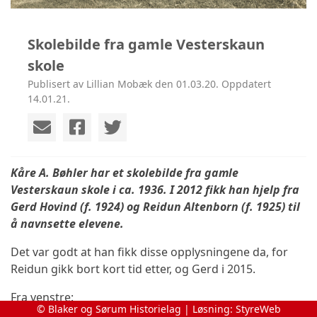
Skolebilde fra gamle Vesterskaun
skole
Publisert av Lillian Mobæk den 01.03.20. Oppdatert
14.01.21.
Kåre A. Bøhler har et skolebilde fra gamle
Vesterskaun skole i ca. 1936. I 2012 fikk han hjelp fra
Gerd Hovind (f. 1924) og Reidun Altenborn (f. 1925) til
å navnsette elevene.
Det var godt at han fikk disse opplysningene da, for
Reidun gikk bort kort tid etter, og Gerd i 2015.
Fra venstre:
© Blaker og Sørum Historielag | Løsning:
StyreWeb
1. rekke
: Tor Bjerke, Gunnar Granås, Sverre Karlsen,