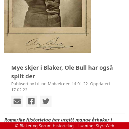
Mye skjer i Blaker, Ole Bull har også
spilt der
Publisert av Lillian Mobæk den 14.01.22. Oppdatert
17.02.22.
Romerike Historielag har utgitt mange årbøker i
© Blaker og Sørum Historielag | Løsning:
StyreWeb
lagets over 100-årige historie, og det er mye