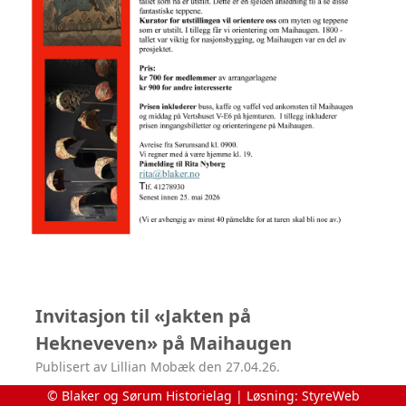
Invitasjon til «Jakten på
Hekneveven» på Maihaugen
Publisert av Lillian Mobæk den 27.04.26.
© Blaker og Sørum Historielag | Løsning:
StyreWeb