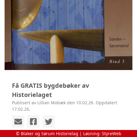
Få GRATIS bygdebøker av
Historielaget
Publisert av Lillian Mobæk den 10.02.26. Oppdatert
17.02.26.
© Blaker og Sørum Historielag | Løsning:
StyreWeb