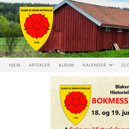
HJEM
ARTIKLER
ALBUM
KALENDER
SL
KALENDER
SL
LISTE
SL
VØ
OL