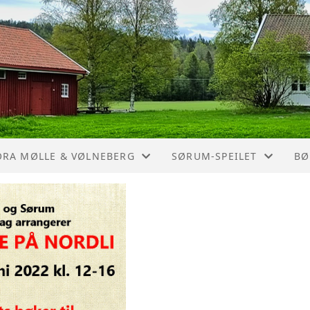
ORA MØLLE & VØLNEBERG
SØRUM-SPEILET
BØ
ORA MØLLES HISTORIE
OM SØRUM-SPEILET
BY
ORA MØLLE - MYE SKJER
SØRUM-SPEILET OVERSIK
FL
LNEBERG GAMLE SKOLES HISTORIE
SØRUM-SPEILET BIBLIOG
KA
AVSROSA