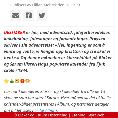
Publisert av Lillian Mobæk den 01.12.21.
DESEMBER
er her, med adventstid, juleforberedelser,
kakebaking, julesanger og forventninger. Prøysen
skriver i sin adventsvise: «Nei, ingenting er som å
vente og vente, vi henger opp kristtorn og tre skal vi
hente.»
Og denne måneden er klassebildet på Blaker
og Sørum Historielags populære kalender fra Fjuk
skole i 1944.
🌟🎄😀🎁🥯
I år har kalenderen klasse- og skolebilder fra alle de 13
skolene som har vært i Sørum. Hver måned vil det aktuelle
kalender-bildet presenteres i Album, og nærmere detaljer
om bildet vises her.
Se Album
.
© Blaker og Sørum Historielag | Løsning:
StyreWeb