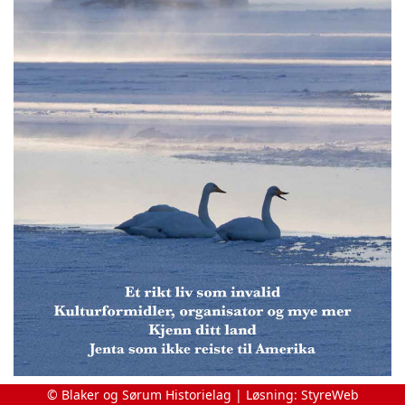
© Blaker og Sørum Historielag | Løsning:
StyreWeb